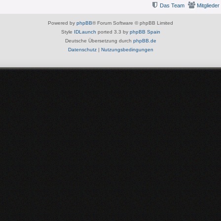
Das Team
Mitglieder
Powered by
phpBB
® Forum Software © phpBB Limited
Style
IDLaunch
ported 3.3 by
phpBB Spain
Deutsche Übersetzung durch
phpBB.de
Datenschutz
|
Nutzungsbedingungen