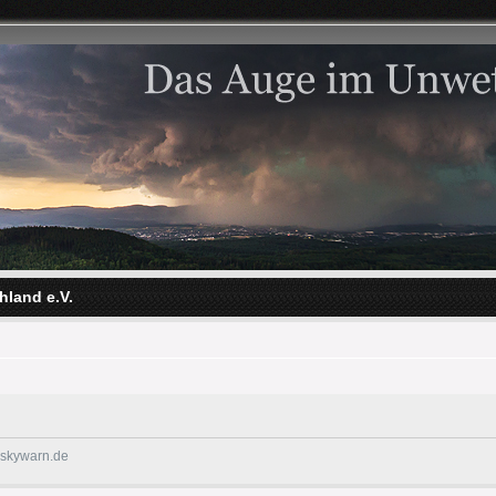
hland e.V.
@skywarn.de