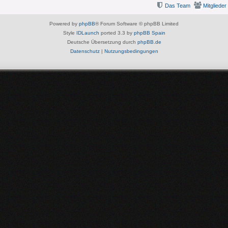
Das Team
Mitglieder
Powered by
phpBB
® Forum Software © phpBB Limited
Style
IDLaunch
ported 3.3 by
phpBB Spain
Deutsche Übersetzung durch
phpBB.de
Datenschutz
|
Nutzungsbedingungen