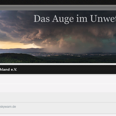
hland e.V.
@skywarn.de