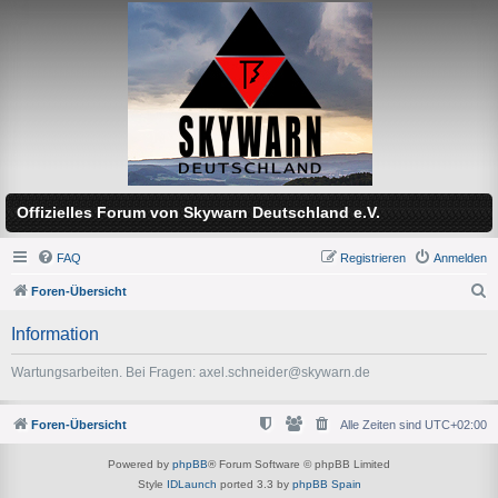
Offizielles Forum von Skywarn Deutschland e.V.
FAQ
Registrieren
Anmelden
Foren-Übersicht
S
Information
u
c
Wartungsarbeiten. Bei Fragen: axel.schneider@skywarn.de
h
e
Foren-Übersicht
Alle Zeiten sind
UTC+02:00
Powered by
phpBB
® Forum Software © phpBB Limited
Style
IDLaunch
ported 3.3 by
phpBB Spain