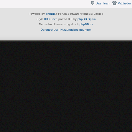
Das Team
Mitglieder
Powered by
phpBB
® Forum Software © phpBB Limited
Style
IDLaunch
ported 3.3 by
phpBB Spain
Deutsche Übersetzung durch
phpBB.de
Datenschutz
|
Nutzungsbedingungen