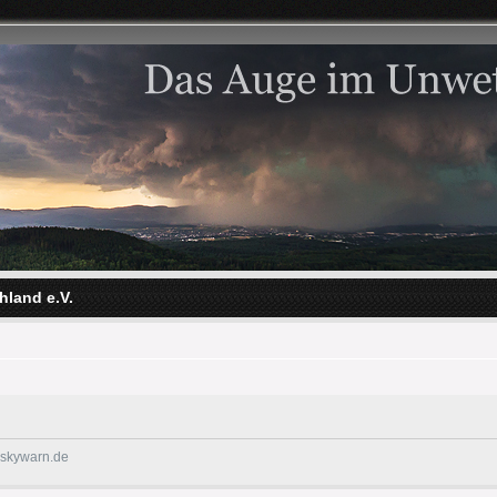
hland e.V.
@skywarn.de