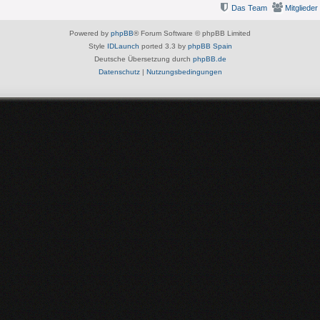
Das Team
Mitglieder
Powered by
phpBB
® Forum Software © phpBB Limited
Style
IDLaunch
ported 3.3 by
phpBB Spain
Deutsche Übersetzung durch
phpBB.de
Datenschutz
|
Nutzungsbedingungen