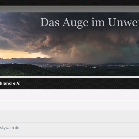
hland e.V.
@skywarn.de