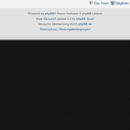
Das Team
Mitglieder
Powered by
phpBB
® Forum Software © phpBB Limited
Style
IDLaunch
ported 3.3 by
phpBB Spain
Deutsche Übersetzung durch
phpBB.de
Datenschutz
|
Nutzungsbedingungen