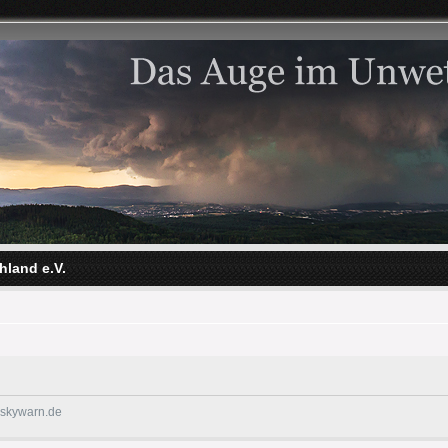
hland e.V.
@skywarn.de