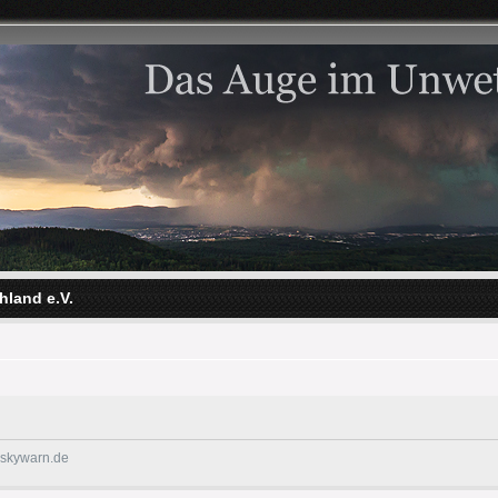
hland e.V.
@skywarn.de