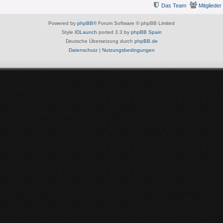
Das Team
Mitglieder
Powered by
phpBB
® Forum Software © phpBB Limited
Style
IDLaunch
ported 3.3 by
phpBB Spain
Deutsche Übersetzung durch
phpBB.de
Datenschutz
|
Nutzungsbedingungen