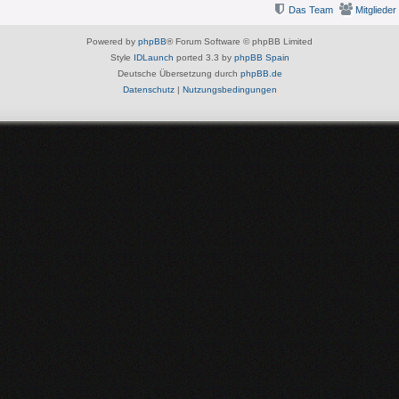
Das Team
Mitglieder
Powered by
phpBB
® Forum Software © phpBB Limited
Style
IDLaunch
ported 3.3 by
phpBB Spain
Deutsche Übersetzung durch
phpBB.de
Datenschutz
|
Nutzungsbedingungen