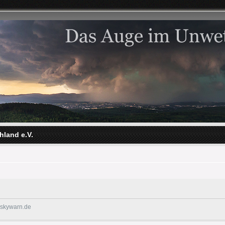
hland e.V.
@skywarn.de