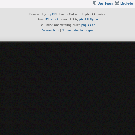
Das Team
Mitglieder
Powered by
phpBB
® Forum Software © phpBB Limited
Style
IDLaunch
ported 3.3 by
phpBB Spain
Deutsche Übersetzung durch
phpBB.de
Datenschutz
|
Nutzungsbedingungen