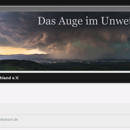
hland e.V.
@skywarn.de