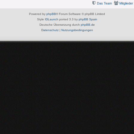
Das Team
Mitglieder
Powered by
phpBB
® Forum Software © phpBB Limited
Style
IDLaunch
ported 3.3 by
phpBB Spain
Deutsche Übersetzung durch
phpBB.de
Datenschutz
|
Nutzungsbedingungen