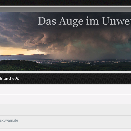
hland e.V.
@skywarn.de