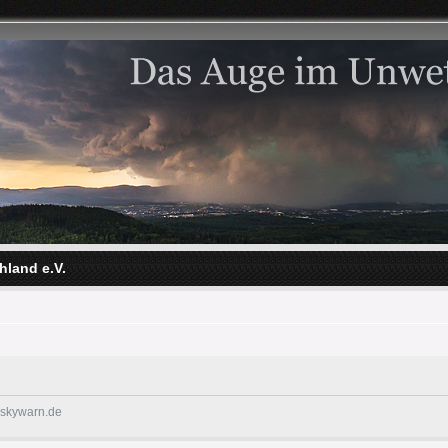
hland e.V.
@skywarn.de