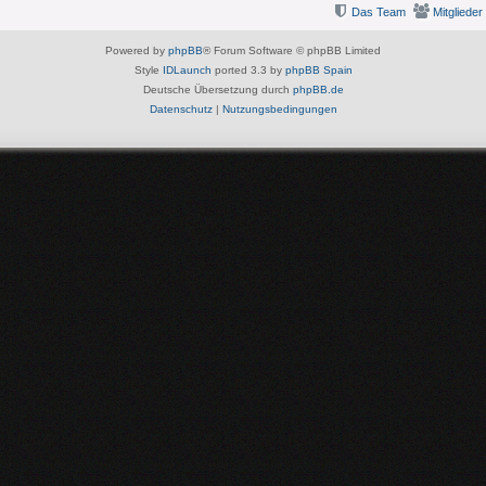
Das Team
Mitglieder
Powered by
phpBB
® Forum Software © phpBB Limited
Style
IDLaunch
ported 3.3 by
phpBB Spain
Deutsche Übersetzung durch
phpBB.de
Datenschutz
|
Nutzungsbedingungen