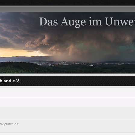
hland e.V.
@skywarn.de