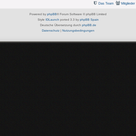
Das Team
Mitglieder
Powered by
phpBB
® Forum Software © phpBB Limited
Style
IDLaunch
ported 3.3 by
phpBB Spain
Deutsche Übersetzung durch
phpBB.de
Datenschutz
|
Nutzungsbedingungen