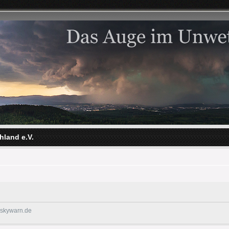
hland e.V.
@skywarn.de