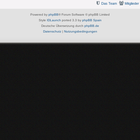
Das Team
Mitglieder
Powered by
phpBB
® Forum Software © phpBB Limited
Style
IDLaunch
ported 3.3 by
phpBB Spain
Deutsche Übersetzung durch
phpBB.de
Datenschutz
|
Nutzungsbedingungen