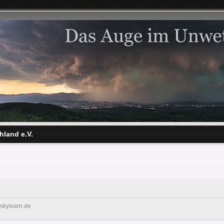
hland e.V.
@skywarn.de