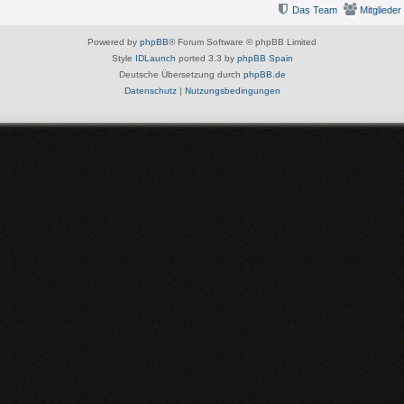
Das Team
Mitglieder
Powered by
phpBB
® Forum Software © phpBB Limited
Style
IDLaunch
ported 3.3 by
phpBB Spain
Deutsche Übersetzung durch
phpBB.de
Datenschutz
|
Nutzungsbedingungen