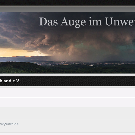
hland e.V.
@skywarn.de