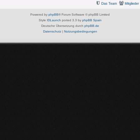
Das Team
Mitglieder
Powered by
phpBB
® Forum Software © phpBB Limited
Style
IDLaunch
ported 3.3 by
phpBB Spain
Deutsche Übersetzung durch
phpBB.de
Datenschutz
|
Nutzungsbedingungen