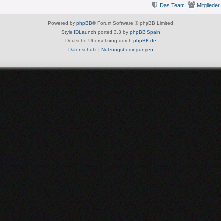
Das Team
Mitglieder
Powered by
phpBB
® Forum Software © phpBB Limited
Style
IDLaunch
ported 3.3 by
phpBB Spain
Deutsche Übersetzung durch
phpBB.de
Datenschutz
|
Nutzungsbedingungen