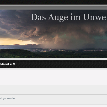
hland e.V.
@skywarn.de