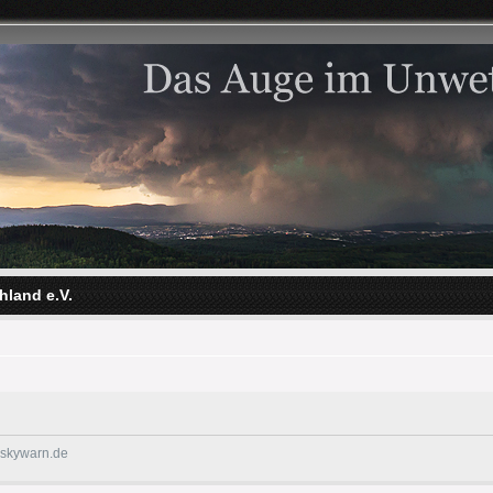
hland e.V.
@skywarn.de