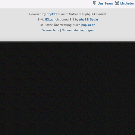
Das Team
Mitglieder
Powered by
phpBB
® Forum Software © phpBB Limited
Style
IDLaunch
ported 3.3 by
phpBB Spain
Deutsche Übersetzung durch
phpBB.de
Datenschutz
|
Nutzungsbedingungen