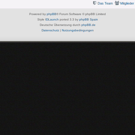
Das Team
Mitglieder
Powered by
phpBB
® Forum Software © phpBB Limited
Style
IDLaunch
ported 3.3 by
phpBB Spain
Deutsche Übersetzung durch
phpBB.de
Datenschutz
|
Nutzungsbedingungen