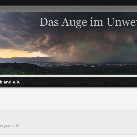
hland e.V.
@skywarn.de