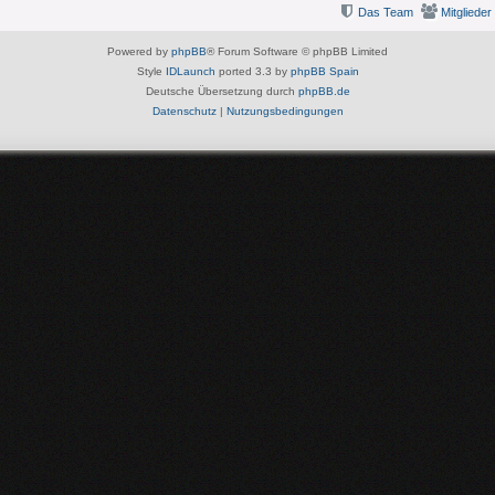
Das Team
Mitglieder
Powered by
phpBB
® Forum Software © phpBB Limited
Style
IDLaunch
ported 3.3 by
phpBB Spain
Deutsche Übersetzung durch
phpBB.de
Datenschutz
|
Nutzungsbedingungen