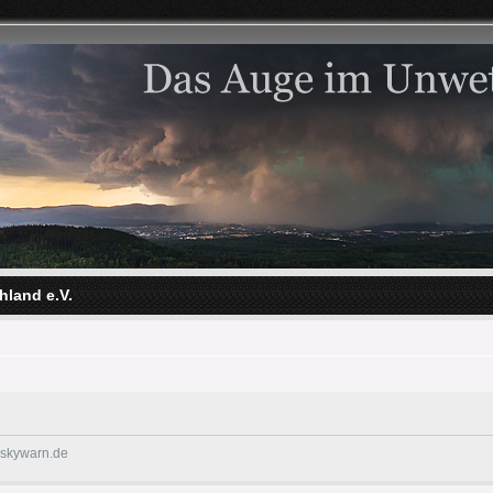
hland e.V.
@skywarn.de