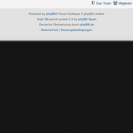
Das Team
Mitglieder
Powered by
phpBB
® Forum Software © phpBB Limited
Style
IDLaunch
ported 3.3 by
phpBB Spain
Deutsche Übersetzung durch
phpBB.de
Datenschutz
|
Nutzungsbedingungen