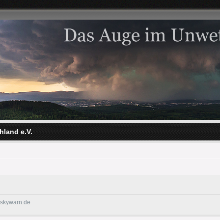
hland e.V.
@skywarn.de