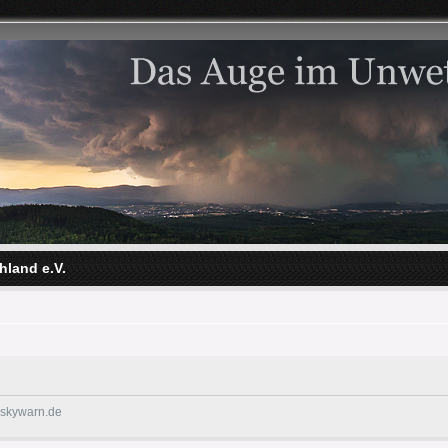
hland e.V.
@skywarn.de