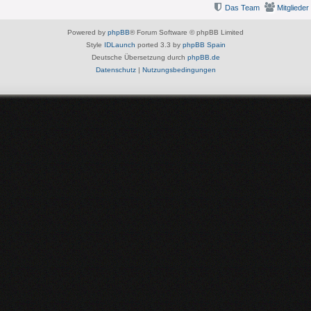
Das Team
Mitglieder
Powered by
phpBB
® Forum Software © phpBB Limited
Style
IDLaunch
ported 3.3 by
phpBB Spain
Deutsche Übersetzung durch
phpBB.de
Datenschutz
|
Nutzungsbedingungen