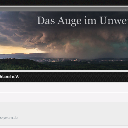
hland e.V.
@skywarn.de