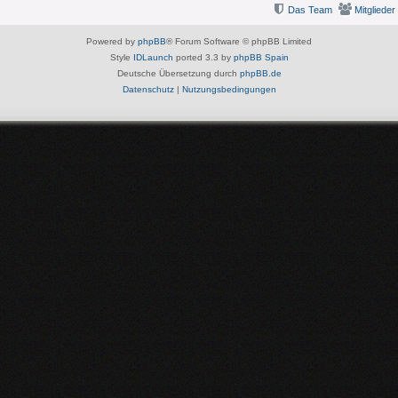
Das Team
Mitglieder
Powered by
phpBB
® Forum Software © phpBB Limited
Style
IDLaunch
ported 3.3 by
phpBB Spain
Deutsche Übersetzung durch
phpBB.de
Datenschutz
|
Nutzungsbedingungen