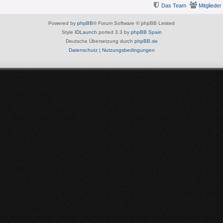
Das Team
Mitglieder
Powered by
phpBB
® Forum Software © phpBB Limited
Style
IDLaunch
ported 3.3 by
phpBB Spain
Deutsche Übersetzung durch
phpBB.de
Datenschutz
|
Nutzungsbedingungen