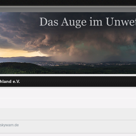
hland e.V.
@skywarn.de