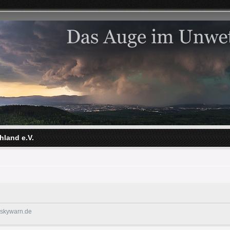
hland e.V.
@skywarn.de