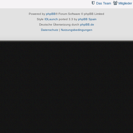
Das Team
Mitglieder
Powered by
phpBB
® Forum Software © phpBB Limited
Style
IDLaunch
ported 3.3 by
phpBB Spain
Deutsche Übersetzung durch
phpBB.de
Datenschutz
|
Nutzungsbedingungen