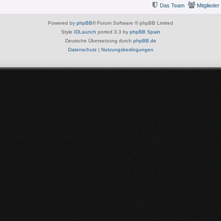
Das Team
Mitglieder
Powered by
phpBB
® Forum Software © phpBB Limited
Style
IDLaunch
ported 3.3 by
phpBB Spain
Deutsche Übersetzung durch
phpBB.de
Datenschutz
|
Nutzungsbedingungen