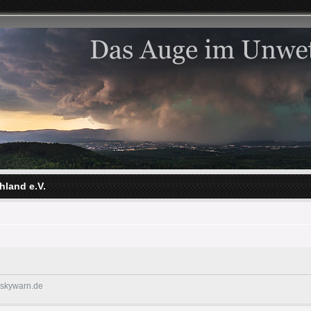
hland e.V.
@skywarn.de