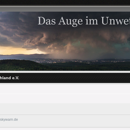
hland e.V.
@skywarn.de