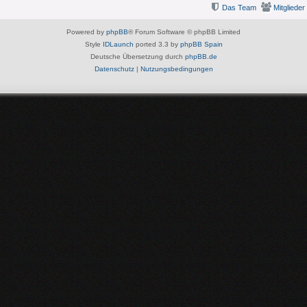
Das Team
Mitglieder
Powered by
phpBB
® Forum Software © phpBB Limited
Style
IDLaunch
ported 3.3 by
phpBB Spain
Deutsche Übersetzung durch
phpBB.de
Datenschutz
|
Nutzungsbedingungen