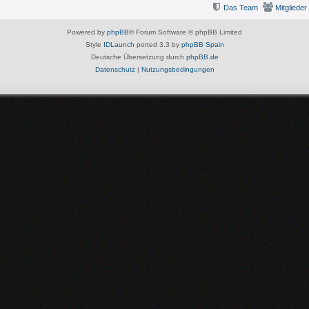
Das Team
Mitglieder
Powered by
phpBB
® Forum Software © phpBB Limited
Style
IDLaunch
ported 3.3 by
phpBB Spain
Deutsche Übersetzung durch
phpBB.de
Datenschutz
|
Nutzungsbedingungen