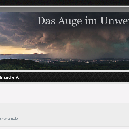
hland e.V.
@skywarn.de