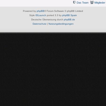
Das Team
Mitglieder
Powered by
phpBB
® Forum Software © phpBB Limited
Style
IDLaunch
ported 3.3 by
phpBB Spain
Deutsche Übersetzung durch
phpBB.de
Datenschutz
|
Nutzungsbedingungen