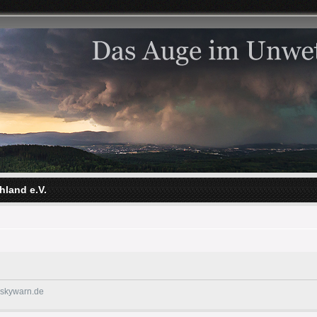
hland e.V.
@skywarn.de