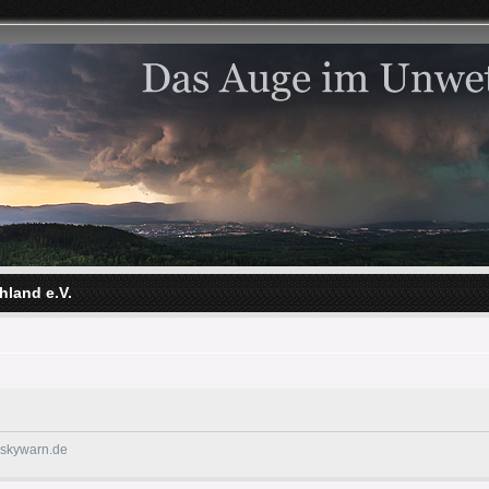
hland e.V.
@skywarn.de