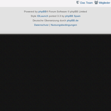
Das Team
Mitglieder
Powered by
phpBB
® Forum Software © phpBB Limited
Style
IDLaunch
ported 3.3 by
phpBB Spain
Deutsche Übersetzung durch
phpBB.de
Datenschutz
|
Nutzungsbedingungen