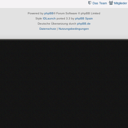
Das Team
Mitglieder
Powered by
phpBB
® Forum Software © phpBB Limited
Style
IDLaunch
ported 3.3 by
phpBB Spain
Deutsche Übersetzung durch
phpBB.de
Datenschutz
|
Nutzungsbedingungen