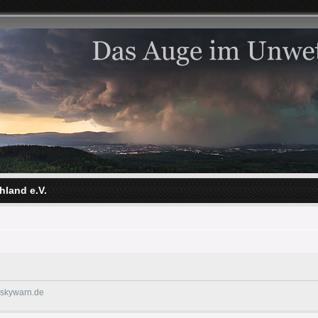
hland e.V.
@skywarn.de