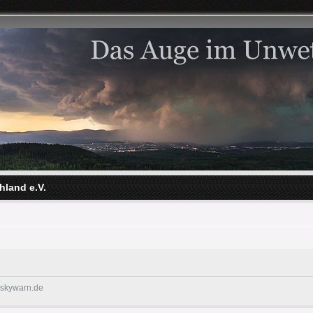
hland e.V.
@skywarn.de