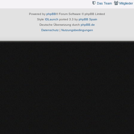
Das Team
Mitglieder
Powered by
phpBB
® Forum Software © phpBB Limited
Style
IDLaunch
ported 3.3 by
phpBB Spain
Deutsche Übersetzung durch
phpBB.de
Datenschutz
|
Nutzungsbedingungen