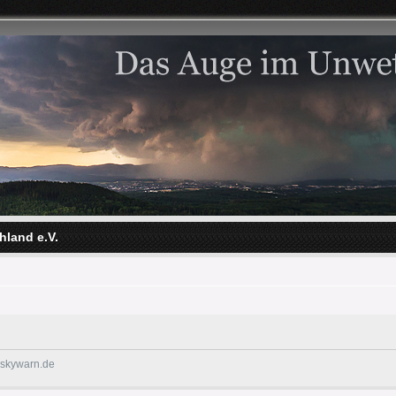
hland e.V.
@skywarn.de