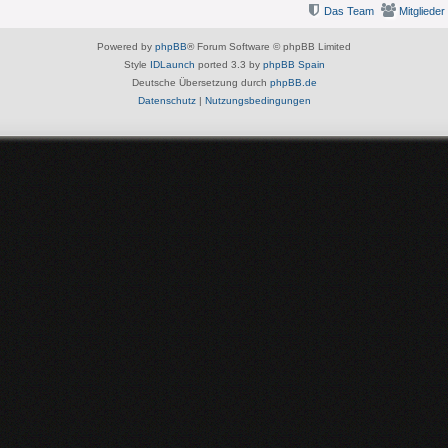
Das Team
Mitglieder
Powered by
phpBB
® Forum Software © phpBB Limited
Style
IDLaunch
ported 3.3 by
phpBB Spain
Deutsche Übersetzung durch
phpBB.de
Datenschutz
|
Nutzungsbedingungen