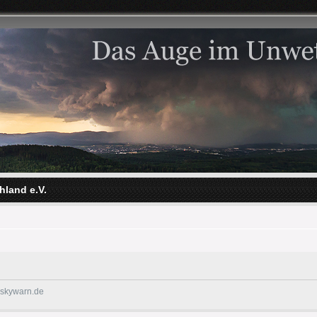
hland e.V.
@skywarn.de