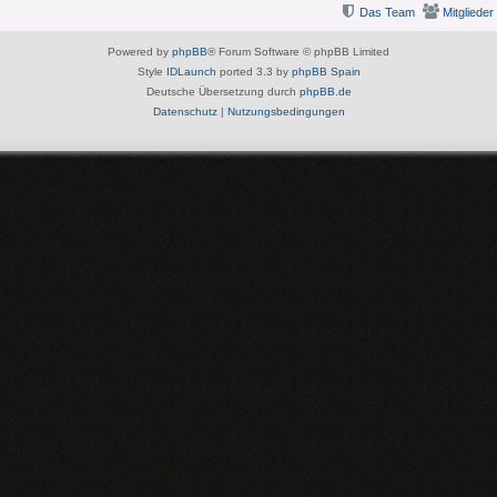
Das Team
Mitglieder
Powered by
phpBB
® Forum Software © phpBB Limited
Style
IDLaunch
ported 3.3 by
phpBB Spain
Deutsche Übersetzung durch
phpBB.de
Datenschutz
|
Nutzungsbedingungen