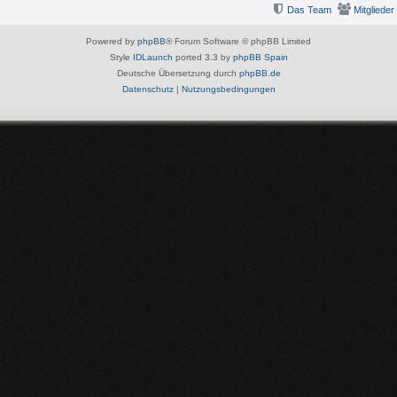
Das Team
Mitglieder
Powered by
phpBB
® Forum Software © phpBB Limited
Style
IDLaunch
ported 3.3 by
phpBB Spain
Deutsche Übersetzung durch
phpBB.de
Datenschutz
|
Nutzungsbedingungen