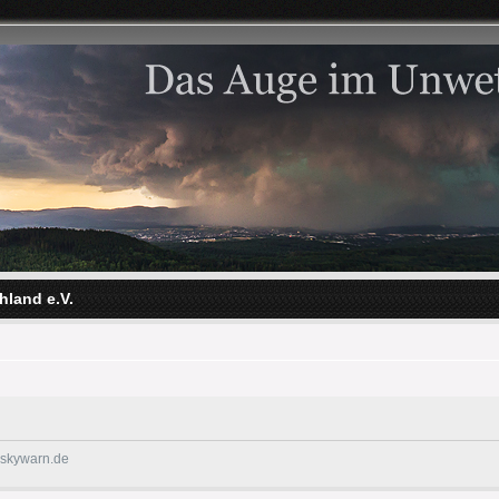
hland e.V.
@skywarn.de