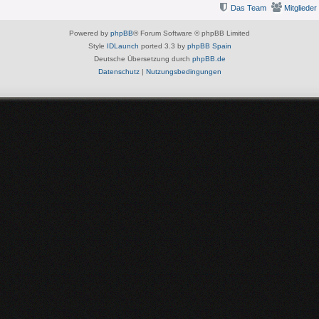
Das Team
Mitglieder
Powered by
phpBB
® Forum Software © phpBB Limited
Style
IDLaunch
ported 3.3 by
phpBB Spain
Deutsche Übersetzung durch
phpBB.de
Datenschutz
|
Nutzungsbedingungen