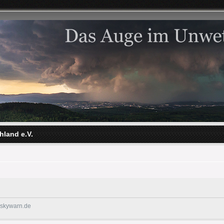
hland e.V.
@skywarn.de