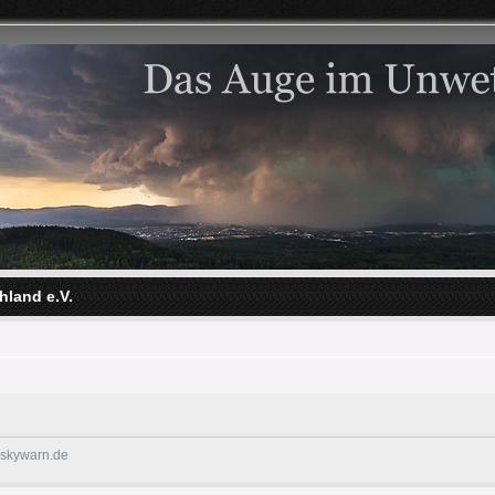
hland e.V.
@skywarn.de