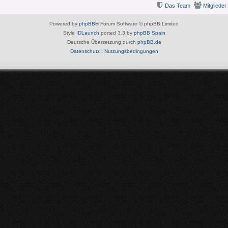
Das Team
Mitglieder
Powered by
phpBB
® Forum Software © phpBB Limited
Style
IDLaunch
ported 3.3 by
phpBB Spain
Deutsche Übersetzung durch
phpBB.de
Datenschutz
|
Nutzungsbedingungen