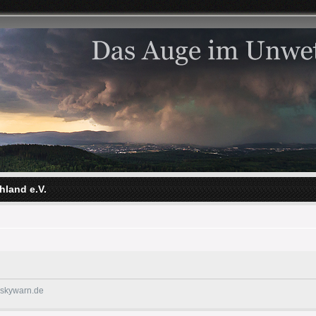
hland e.V.
@skywarn.de