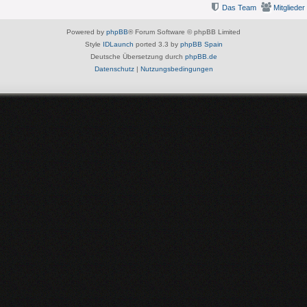
Das Team
Mitglieder
Powered by
phpBB
® Forum Software © phpBB Limited
Style
IDLaunch
ported 3.3 by
phpBB Spain
Deutsche Übersetzung durch
phpBB.de
Datenschutz
|
Nutzungsbedingungen