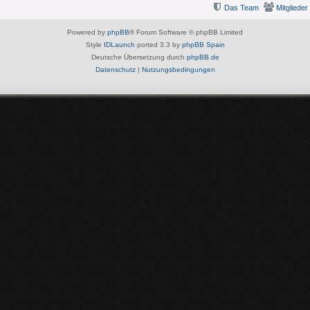
Das Team
Mitglieder
Powered by
phpBB
® Forum Software © phpBB Limited
Style
IDLaunch
ported 3.3 by
phpBB Spain
Deutsche Übersetzung durch
phpBB.de
Datenschutz
|
Nutzungsbedingungen