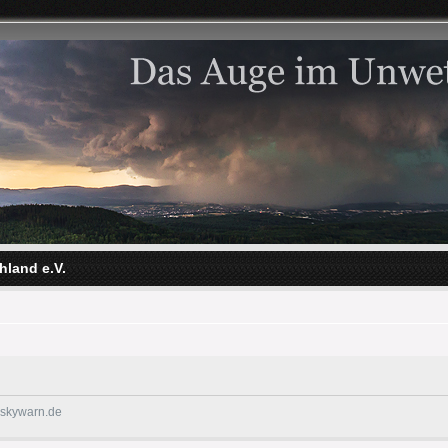
hland e.V.
@skywarn.de