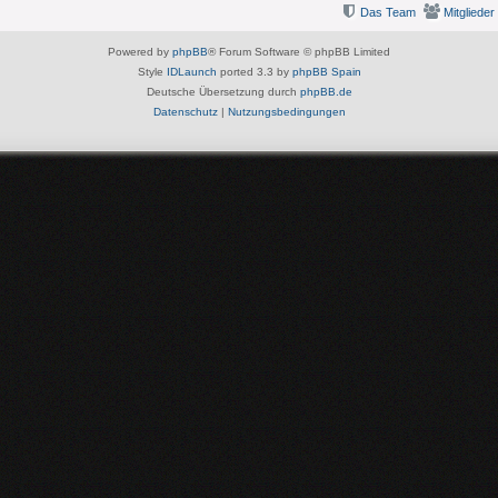
Das Team
Mitglieder
Powered by
phpBB
® Forum Software © phpBB Limited
Style
IDLaunch
ported 3.3 by
phpBB Spain
Deutsche Übersetzung durch
phpBB.de
Datenschutz
|
Nutzungsbedingungen