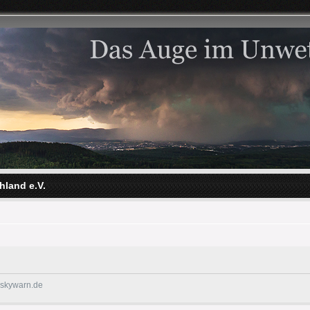
hland e.V.
@skywarn.de