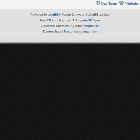
Das Team
Mitglieder
Powered by
phpBB
® Forum Software © phpBB Limited
Style
IDLaunch
ported 3.3 by
phpBB Spain
Deutsche Übersetzung durch
phpBB.de
Datenschutz
|
Nutzungsbedingungen