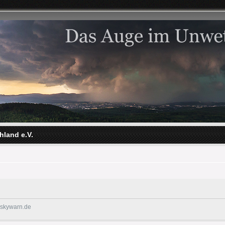
hland e.V.
@skywarn.de