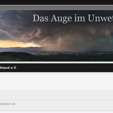
hland e.V.
@skywarn.de