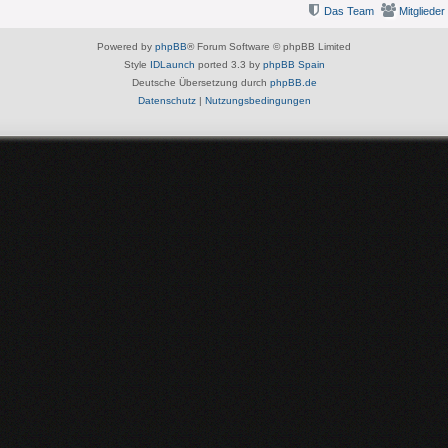
Das Team
Mitglieder
Powered by
phpBB
® Forum Software © phpBB Limited
Style
IDLaunch
ported 3.3 by
phpBB Spain
Deutsche Übersetzung durch
phpBB.de
Datenschutz
|
Nutzungsbedingungen